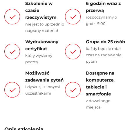
Szkolenie w
6 godzin wraz z
czasie
przerwą
rzeczywistym
rozpoczynamy o
godz. 9.00
nie jest to uprzednio
nagrany materiał
Wydrukowany
Grupa do 25 osób
certyfikat
każdy będzie miał
czas na zadawanie
który wyślemy
pytań
pocztą
Możliwość
Dostępne na
zadawania pytań
komputerze,
tablecie i
i dyskusji z innymi
uczestnikami
smartfonie
z dowolnego
miejsca
Opis szkolenia