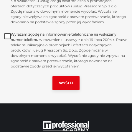
r. o świadczeniu usług drogą elektroniczną o promocjach i
ofertach dotyczących produktów i usług Presscom Sp. z o.o.
Zgodę można w dowolnym momencie wycofać. Wycofanie
zgody nie wpływa na zgodność z prawem przetwarzania, którego
dokonano na podstawie zgody przed jej wycofaniem.
Wyrażam zgodę na informowanie telefoniczne na wskazany
numer telefonu
w rozumieniu ustawy z dnia 16 lipca 2004 r. Prawo
telekomunikacyjne o promocjach i ofertach dotyczących
produktów i usług Presscom Sp. z o.o. Zgodę można w
dowolnym momencie wycofać. Wycofanie zgody nie wpływa na
zgodność z prawem przetwarzania, którego dokonano na
podstawie zgody przed jej wycofaniem.