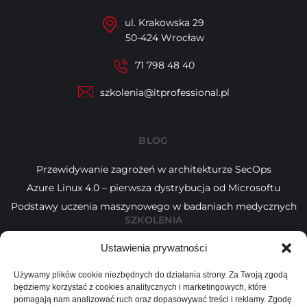
ul. Krakowska 29
50-424 Wrocław
71 798 48 40
szkolenia@itprofessional.pl
BLOG
Przewidywanie zagrożeń w architekturze SecOps
Azure Linux 4.0 – pierwsza dystrybucja od Microsoftu
Podstawy uczenia maszynowego w badaniach medycznych
SZKOLENIA
Ustawienia prywatności
Kalendarz
Tematy
Używamy plików cookie niezbędnych do działania strony. Za Twoją zgodą
Wykładowcy
będziemy korzystać z cookies analitycznych i marketingowych, które
INFORMACJE
pomagają nam analizować ruch oraz dopasowywać treści i reklamy. Zgodę