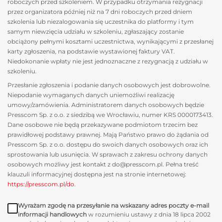
roboczych przed szkoleniem. W przypadku otrzymania rezygnacji
przez organizatora później niż na 7 dni roboczych przed dniem
szkolenia lub niezalogowania się uczestnika do platformy i tym
samym niewzięcia udziału w szkoleniu, zgłaszający zostanie
obciążony pełnymi kosztami uczestnictwa, wynikającymi z przesłanej
karty zgłoszenia, na podstawie wystawionej faktury VAT.
Niedokonanie wpłaty nie jest jednoznaczne z rezygnacją z udziału w
szkoleniu.
Przesłanie zgłoszenia i podanie danych osobowych jest dobrowolne.
Niepodanie wymaganych danych uniemożliwi realizację
umowy/zamówienia. Administratorem danych osobowych będzie
Presscom Sp. z o.o. z siedzibą we Wrocławiu, numer KRS 0000173413.
Dane osobowe nie będą przekazywane podmiotom trzecim bez
prawidłowej podstawy prawnej. Mają Państwo prawo do żądania od
Presscom Sp. z o.o. dostępu do swoich danych osobowych oraz ich
sprostowania lub usunięcia. W sprawach z zakresu ochrony danych
osobowych możliwy jest kontakt z do@presscom.pl. Pełna treść
klauzuli informacyjnej dostępna jest na stronie internetowej:
https://presscom.pl/do
.
Wyrażam zgodę na przesyłanie na wskazany adres poczty e-mail
informacji handlowych
w rozumieniu ustawy z dnia 18 lipca 2002