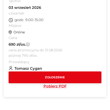
Termin
03 wrzesień 2026
czwartek
godz. 9.00-15.00
Miejsce
Online
Cena
690 zł/os.
cena promocyjna do 31.08.2026
później 790 zł/os.
Prowadzący
Tomasz Cygan
ZGŁOSZENIE
Pobierz PDF