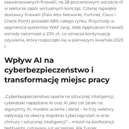
zaawansowanych firewalli, na 28-procentowym wzroście r/r
w sektorze zapór wirtualnych kończąc. Czterej najwięksi
dostawcy firewalli (Palo Alto Networks, Fortinet, Cisco i
Check Point) posiadali 68% całego rynku. Przychody w
segmencie systemów WAF (ang. Web Application Firewall)
wzrosły natomiast o 23% r/r, co oznacza kontynuację
ożywienia, które rozpoczęło się w pierwszym kwartale 2023
r.
Wpływ AI na
cyberbezpieczeństwo i
transformację miejsc pracy
„Cyberbezpieczeństwo oparte na sztucznej inteligencji,
cyberataki napędzane AI oraz AI jako cel (ataki na
algorytmy AI, modele uczenia i dane) – te trzy wektory
wpływają na obecny krajobraz cyberzagrożeń w erze
chmury i sztucznej inteligencji” – mówił na konferencji
NetEvents, cytowany już wcześniej, Rik Turner.