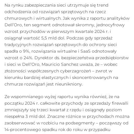
Na rynku zabezpieczania sieci utrzymuje się trend
odchodzenia od rozwiązań sprzętowych na rzecz
chmurowych i wirtualnych. Jak wynika z raportu analityków
Dell’Oro, ten segment odnotował skromny, jednocyfrowy
wzrost przychodów w pierwszym kwartale 2024 r. i
osiągnął wartość 5,5 mld dol. Podczas gdy sprzedaż
tradycyjnych rozwiązań sprzętowych do ochrony sieci
spadła o 9%, rozwiązania wirtualne i SaaS odnotowały
wzrost o 24%. Dyrektor ds. bezpieczeństwa przedsiębiorstw
i sieci w Dell’Oro, Mauricio Sanchez uważa, że – wobec
złożoności współczesnych cyberzagrożeń – zwrot w
kierunku bardziej elastycznych i skoncentrowanych na
chmurze rozwiązań jest nieunikniony.
Ze wspomnianego wyżej raportu wynika również, że na
początku 2024 r. całkowite przychody ze sprzedaży firewalli
zmniejszyły się trzeci kwartał z rzędu i osiągnęły poziom
niespełna 3 mld dol. Znaczne różnice w przychodach można
zaobserwować w rozbiciu na podsegmenty – począwszy od
14-procentowego spadku rok do roku w przypadku