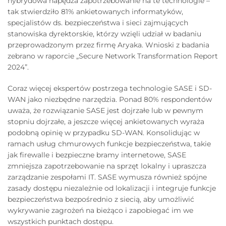
hybrydowa napędza zapotrzebowanie na te technologie –
tak stwierdziło 81% ankietowanych informatyków,
specjalistów ds. bezpieczeństwa i sieci zajmujących
stanowiska dyrektorskie, którzy wzięli udział w badaniu
przeprowadzonym przez firmę Aryaka. Wnioski z badania
zebrano w raporcie „Secure Network Transformation Report
2024”.
Coraz więcej ekspertów postrzega technologie SASE i SD-
WAN jako niezbędne narzędzia. Ponad 80% respondentów
uważa, że rozwiązanie SASE jest dojrzałe lub w pewnym
stopniu dojrzałe, a jeszcze więcej ankietowanych wyraża
podobną opinię w przypadku SD-WAN. Konsolidując w
ramach usług chmurowych funkcje bezpieczeństwa, takie
jak firewalle i bezpieczne bramy internetowe, SASE
zmniejsza zapotrzebowanie na sprzęt lokalny i upraszcza
zarządzanie zespołami IT. SASE wymusza również spójne
zasady dostępu niezależnie od lokalizacji i integruje funkcje
bezpieczeństwa bezpośrednio z siecią, aby umożliwić
wykrywanie zagrożeń na bieżąco i zapobiegać im we
wszystkich punktach dostępu.