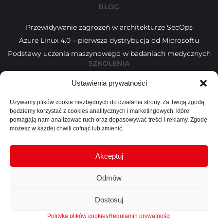
BLOG
Przewidywanie zagrożeń w architekturze SecOps
Azure Linux 4.0 – pierwsza dystrybucja od Microsoftu
Podstawy uczenia maszynowego w badaniach medycznych
SZKOLENIA
Ustawienia prywatności
Kalendarz
Tematy
Używamy plików cookie niezbędnych do działania strony. Za Twoją zgodą
Wykładowcy
będziemy korzystać z cookies analitycznych i marketingowych, które
INFORMACJE
pomagają nam analizować ruch oraz dopasowywać treści i reklamy. Zgodę
możesz w każdej chwili cofnąć lub zmienić.
Blog
O nas
Akceptuj
Kontakt
Odmów
Dostosuj
Copyright © 2024 Presscom. All rights reserved
Polityka plików cookies
Regulamin prywatności