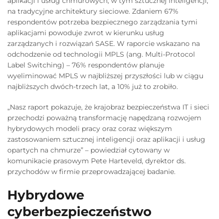
aplikacji i usług chmurowych, w tym sztucznej inteligencji,
na tradycyjne architektury sieciowe. Zdaniem 67%
respondentów potrzeba bezpiecznego zarządzania tymi
aplikacjami powoduje zwrot w kierunku usług
zarządzanych i rozwiązań SASE. W raporcie wskazano na
odchodzenie od technologii MPLS (ang. Multi-Protocol
Label Switching) – 76% respondentów planuje
wyeliminować MPLS w najbliższej przyszłości lub w ciągu
najbliższych dwóch-trzech lat, a 10% już to zrobiło.
„Nasz raport pokazuje, że krajobraz bezpieczeństwa IT i sieci
przechodzi poważną transformację napędzaną rozwojem
hybrydowych modeli pracy oraz coraz większym
zastosowaniem sztucznej inteligencji oraz aplikacji i usług
opartych na chmurze” – powiedział cytowany w
komunikacie prasowym Pete Harteveld, dyrektor ds.
przychodów w firmie przeprowadzającej badanie.
Hybrydowe
cyberbezpieczeństwo