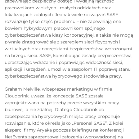
zapewniając bezpieczny dostęp i wydajną łączność
pracownikom w dużych i małych oddziałach oraz
lokalizacjach zdalnych. Jednak wiele rozwiązań SASE
rozwiązuje tylko część problemu – nie zapewniają one
bowiem hybrydowym pracownikom spójnego
cyberbezpieczeństwa klasy korporacyjnej, a także nie mogą
płynnie zintegrować się z szeregiem sieci fizycznych i
wirtualnych oraz narzędziami bezpieczeństwa wdrożonymi
na brzegu sieci. SASE, konsolidując zasady bezpieczeństwa,
upraszczając wdrażanie i poprawiając widoczność sieci,
aplikacji i urządzeń, umożliwia zespołom IT poprawę stanu
cyberbezpieczeństwa hybrydowego środowiska pracy.
Graham Melville, wiceprezes marketingu w firmie
Cloudbrink, uważa, że koncepcja SASE została
zaprojektowana na potrzeby przede wszystkim pracy
biurowej, a nie zdalnej. Dlatego Cloudbrink do
zabezpieczania hybrydowych miejsc pracy proponuje
rozwiązanie, które określa jako „Personal SASE”. Z kolei
eksperci firmy Aryaka podczas briefingu na konferencji
NetEvents zaprezentowali założenia (wprowadzonej na