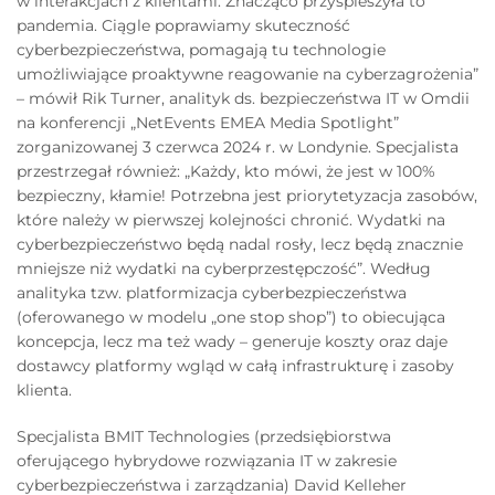
w interakcjach z klientami. Znacząco przyspieszyła to
pandemia. Ciągle poprawiamy skuteczność
cyberbezpieczeństwa, pomagają tu technologie
umożliwiające proaktywne reagowanie na cyberzagrożenia”
– mówił Rik Turner, analityk ds. bezpieczeństwa IT w Omdii
na konferencji „NetEvents EMEA Media Spotlight”
zorganizowanej 3 czerwca 2024 r. w Londynie. Specjalista
przestrzegał również: „Każdy, kto mówi, że jest w 100%
bezpieczny, kłamie! Potrzebna jest priorytetyzacja zasobów,
które należy w pierwszej kolejności chronić. Wydatki na
cyberbezpieczeństwo będą nadal rosły, lecz będą znacznie
mniejsze niż wydatki na cyberprzestępczość”. Według
analityka tzw. platformizacja cyberbezpieczeństwa
(oferowanego w modelu „one stop shop”) to obiecująca
koncepcja, lecz ma też wady – generuje koszty oraz daje
dostawcy platformy wgląd w całą infrastrukturę i zasoby
klienta.
Specjalista BMIT Technologies (przedsiębiorstwa
oferującego hybrydowe rozwiązania IT w zakresie
cyberbezpieczeństwa i zarządzania) David Kelleher