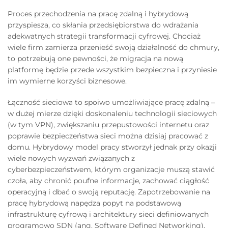
Proces przechodzenia na pracę zdalną i hybrydową
przyspiesza, co skłania przedsiębiorstwa do wdrażania
adekwatnych strategii transformacji cyfrowej. Chociaż
wiele firm zamierza przenieść swoją działalność do chmury,
to potrzebują one pewności, że migracja na nową
platformę będzie przede wszystkim bezpieczna i przyniesie
im wymierne korzyści biznesowe.
Łączność sieciowa to spoiwo umożliwiające pracę zdalną –
w dużej mierze dzięki doskonaleniu technologii sieciowych
(w tym VPN), zwiększaniu przepustowości internetu oraz
poprawie bezpieczeństwa sieci można dzisiaj pracować z
domu. Hybrydowy model pracy stworzył jednak przy okazji
wiele nowych wyzwań związanych z
cyberbezpieczeństwem, którym organizacje muszą stawić
czoła, aby chronić poufne informacje, zachować ciągłość
operacyjną i dbać o swoją reputację. Zapotrzebowanie na
pracę hybrydową napędza popyt na podstawową
infrastrukturę cyfrową i architektury sieci definiowanych
programowo SDN (ang. Software Defined Networking).